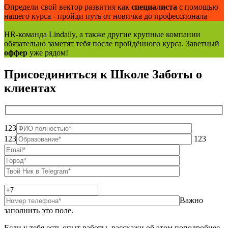
Определи свой вектор развития как
специалиста
с помощью
нашего курса - пройди путь от новичка до профессионала
Кадровый резерв
HR-команда Lindaily, а также другие крупные компании
обязательно заметят тебя после пройдённого курса. Заветный
оффер
уже рядом!
Присоединиться к Школе Заботы о
клиентах
123
123
123
Важно
заполнить это поле.
Если у тебя есть опыт работы, расскажи об этом поподробнее