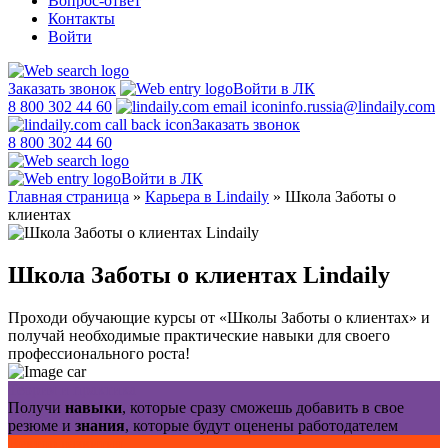
Вопрос-ответ
Контакты
Войти
Заказать звонок
Войти в ЛК
8 800 302 44 60
info.russia@lindaily.com
Заказать звонок
8 800 302 44 60
Войти в ЛК
Главная страница
»
Карьера в Lindaily
»
Школа Заботы о
клиентах
Школа Заботы о клиентах Lindaily
Проходи обучающие курсы от «Школы Заботы о клиентах» и
получай необходимые практические навыки для своего
профессионального роста!
Теория и практика
Получи
навыки
, которые сразу сможешь добавить в свое
резюме и
знания
, которые будут оценены работодателем
Вектор развития