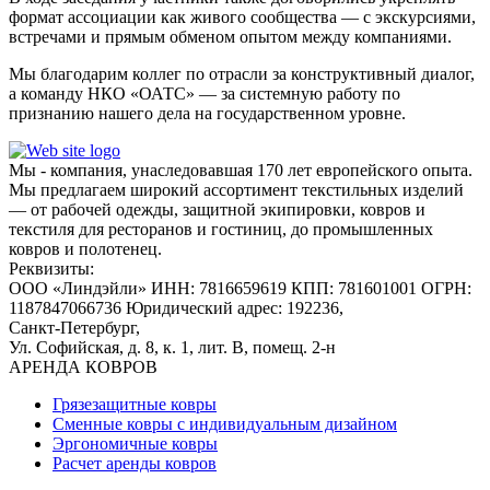
формат ассоциации как живого сообщества — с экскурсиями,
встречами и прямым обменом опытом между компаниями.
Мы благодарим коллег по отрасли за конструктивный диалог,
а команду НКО «ОАТС» — за системную работу по
признанию нашего дела на государственном уровне.
Мы - компания, унаследовавшая 170 лет европейского опыта.
Мы предлагаем широкий ассортимент текстильных изделий
— от рабочей одежды, защитной экипировки, ковров и
текстиля для ресторанов и гостиниц, до промышленных
ковров и полотенец.
Реквизиты:
ООО «Линдэйли»
ИНН: 7816659619
КПП: 781601001
ОГРН:
1187847066736
Юридический адрес: 192236,
Санкт-Петербург,
Ул. Софийская, д. 8, к. 1,
лит. В, помещ. 2-н
АРЕНДА КОВРОВ
Грязезащитные ковры
Сменные ковры с индивидуальным дизайном
Эргономичные ковры
Расчет аренды ковров